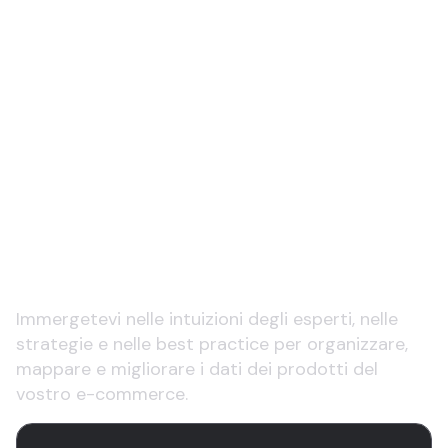
Esplorate gli
approfondimenti sulla
gestione dei dati dei
prodotti di ecommerce
Immergetevi nelle intuizioni degli esperti, nelle
strategie e nelle best practice per organizzare,
mappare e migliorare i dati dei prodotti del
vostro e-commerce.